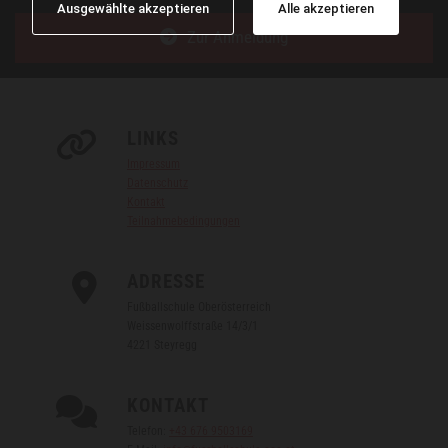
Ausgewählte akzeptieren
Alle akzeptieren
Zur Anmeldung
LINKS

Impressum
Datenschutz
Kontakt
Teilnahmebedingungen
ADRESSE

Fußballschule Oberösterreich
Weissenwolffstraße 14/3/1
4221 Steyregg
KONTAKT

Telefon:
+43 676 9503169