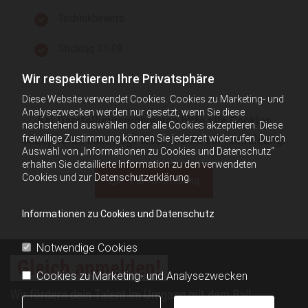
Technikbewerb
Stichtag 01.09.
Wir respektieren Ihre Privatsphäre
Diese Website verwendet Cookies. Cookies zu Marketing- und
Analysezwecken werden nur gesetzt, wenn Sie diese
Bei Darstellungsproblemen bitte alle Cookies
nachstehend auswählen oder alle Cookies akzeptieren. Diese
akzeptieren oder folgt diesem Link zur Anmeldung:
freiwillige Zustimmung können Sie jederzeit widerrufen. Durch
Auswahl von „Informationen zu Cookies und Datenschutz“
erhalten Sie detaillierte Information zu den verwendeten
Cookies und zur Datenschutzerklärung.
Zur Anmeldung
Informationen zu Cookies und Datenschutz
Notwendige Cookies
Gleich anmelden!
Cookies zu Marketing- und Analysezwecken
Wir fördern dein Talent im Umgang mit dem Ball.