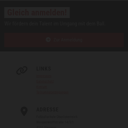
Gleich anmelden!
Wir fördern dein Talent im Umgang mit dem Ball.
Zur Anmeldung
LINKS

Impressum
Datenschutz
Kontakt
Teilnahmebedingungen
ADRESSE

Fußballschule Oberösterreich
Weissenwolffstraße 14/3/1
4221 Steyregg