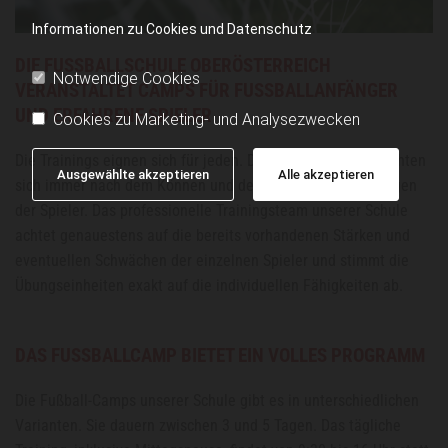
Informationen zu Cookies und Datenschutz
DIE FUSSBALLSCHULE OBERÖSTERREICH
Notwendige Cookies
VERANSTALTET CAMPS FÜR FUSSBALLANFÄNGER
UND ERFAHRENE SPIELER
Cookies zu Marketing- und Analysezwecken
Die Trainings eignen sich für jeden. Denn unsere Trainer richten
Ausgewählte akzeptieren
Alle akzeptieren
sich immer nach dem Können und den bisherigen Erfahrungen
der Spieler. Das professionelle Trainingsteam unserer Schule
achtet genauestens auf die bereits vorhandenen Stärken und
eventuellen Schwächen der einzelnen Spieler und stimmt die
Übungseinheiten exakt auf die individuellen Fähigkeiten ab.
DAS FUSSBALLCAMP BIETET EIN VOLLES PROGRAMM
Die Fußball-Camps unserer Schule gibt es in unterschiedlichen
Varianten. Sie dauern zwischen 3 und 5 Tagen. Das tägliche