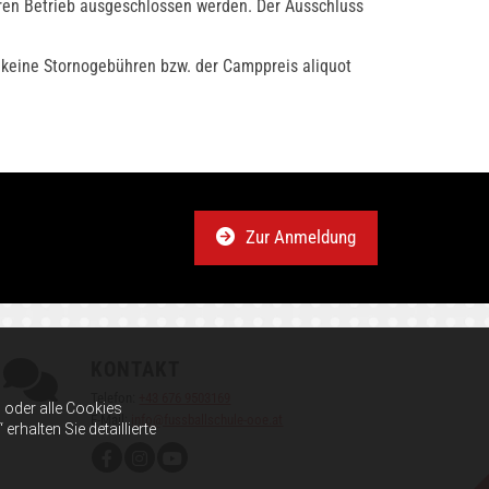
eren Betrieb ausgeschlossen werden. Der Ausschluss
 keine Stornogebühren bzw. der Camppreis aliquot
Zur Anmeldung
KONTAKT

Telefon:
+43 676 9503169
oder alle Cookies
E-Mail:
info@fussballschule-ooe.at
halten Sie detaillierte