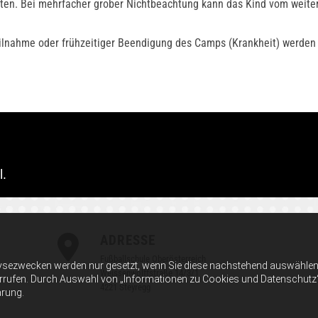
sten. Bei mehrfacher grober Nichtbeachtung kann das Kind vom weit
eilnahme oder frühzeitiger Beendigung des Camps (Krankheit) werden
l.
ADRESSE

Fußballschule Oberösterreich
ysezwecken werden nur gesetzt, wenn Sie diese nachstehend auswählen 
Weissenwolffstraße 14/3/1
errufen. Durch Auswahl von „Informationen zu Cookies und Datenschutz“ er
4221 Steyregg
ärung.